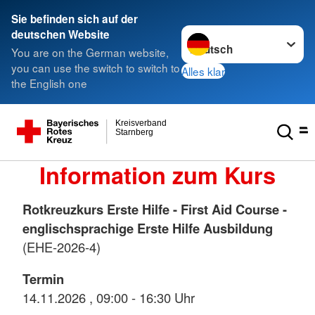
Sie befinden sich auf der
Sprache wechseln zu
deutschen Website
You are on the German website,
you can use the switch to switch to
Alles klar
the English one
Kreisverband
Starnberg
Information zum Kurs
Rotkreuzkurs Erste Hilfe - First Aid Course -
englischsprachige Erste Hilfe Ausbildung
(EHE-2026-4)
Termin
14.11.2026 , 09:00 - 16:30 Uhr