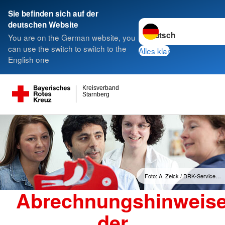
Sie befinden sich auf der
Sprache wechseln zu
deutschen Website
You are on the German website, you
can use the switch to switch to the
Alles klar
English one
Kreisverband
Starnberg
Foto: A. Zelck / DRK-Service…
Abrechnungshinweis
der