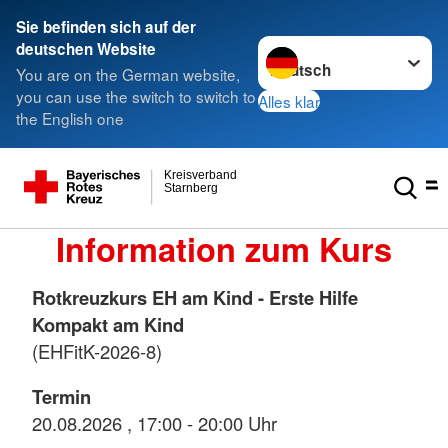
Sie befinden sich auf der
Sprache wechseln zu
deutschen Website
You are on the German website,
you can use the switch to switch to
Alles klar
the English one
Kreisverband
Starnberg
Information zum Kurs
Rotkreuzkurs EH am Kind - Erste Hilfe
Kompakt am Kind
(EHFitK-2026-8)
Termin
20.08.2026 , 17:00 - 20:00 Uhr