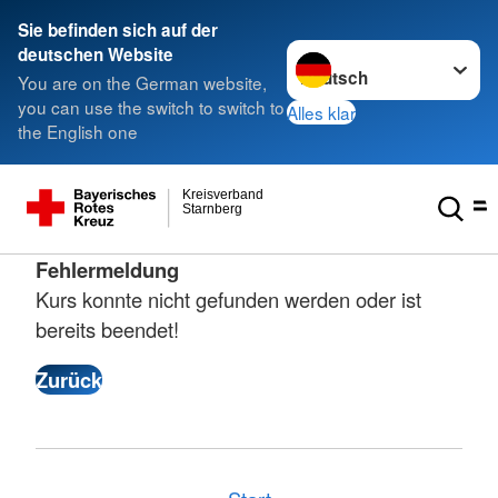
Sie befinden sich auf der
Sprache wechseln zu
deutschen Website
You are on the German website,
you can use the switch to switch to
Alles klar
the English one
Kreisverband
Starnberg
Fehlermeldung
Kurs konnte nicht gefunden werden oder ist
bereits beendet!