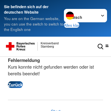
Sie befinden sich auf der
Sprache wechseln zu
deutschen Website
You are on the German website,
you can use the switch to switch to
Alles klar
the English one
Kreisverband
Starnberg
Fehlermeldung
Kurs konnte nicht gefunden werden oder ist
bereits beendet!